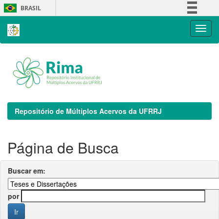
Skip
BRASIL
navigation
Simplifique!
Comunica BR
Participe
Acesso à informação
Legislação
Canais
Repositório de Múltiplos Acervos da UFRRJ
Página de Busca
Buscar em:
por