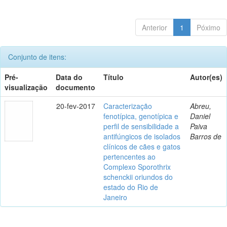
Anterior
1
Póximo
Conjunto de itens:
Pré-
Data do
Título
Autor(es)
visualização
documento
20-fev-2017
Caracterização
Abreu,
fenotípica, genotípica e
Daniel
perfil de sensibilidade a
Paiva
antifúngicos de isolados
Barros de
clínicos de cães e gatos
pertencentes ao
Complexo Sporothrix
schenckii oriundos do
estado do Rio de
Janeiro