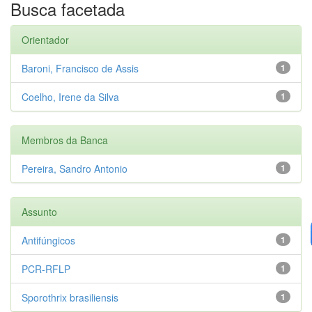
Busca facetada
Orientador
Baroni, Francisco de Assis
1
Coelho, Irene da Silva
1
Membros da Banca
Pereira, Sandro Antonio
1
Assunto
Antifúngicos
1
PCR-RFLP
1
Sporothrix brasiliensis
1