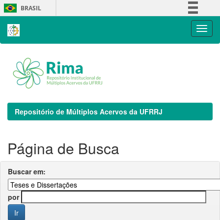
Skip
BRASIL
navigation
Simplifique!
Comunica BR
Participe
Acesso à informação
Legislação
Canais
Repositório de Múltiplos Acervos da UFRRJ
Página de Busca
Buscar em:
por