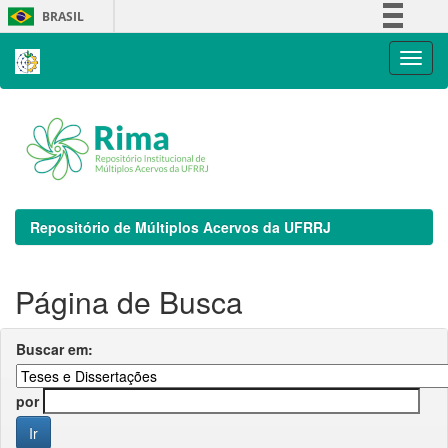
Skip
BRASIL
navigation
Simplifique!
Comunica BR
Participe
Acesso à informação
Legislação
Canais
Repositório de Múltiplos Acervos da UFRRJ
Página de Busca
Buscar em:
por