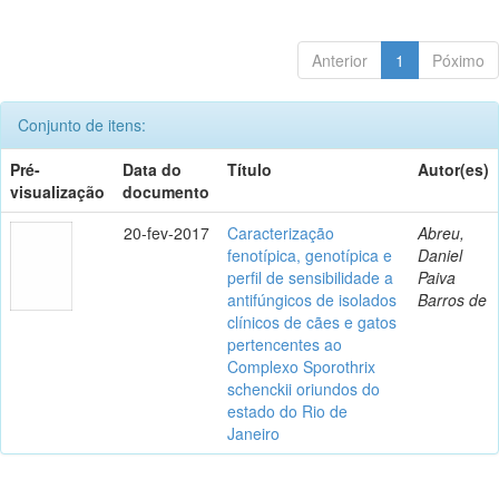
Anterior
1
Póximo
Conjunto de itens:
Pré-
Data do
Título
Autor(es)
visualização
documento
20-fev-2017
Caracterização
Abreu,
fenotípica, genotípica e
Daniel
perfil de sensibilidade a
Paiva
antifúngicos de isolados
Barros de
clínicos de cães e gatos
pertencentes ao
Complexo Sporothrix
schenckii oriundos do
estado do Rio de
Janeiro