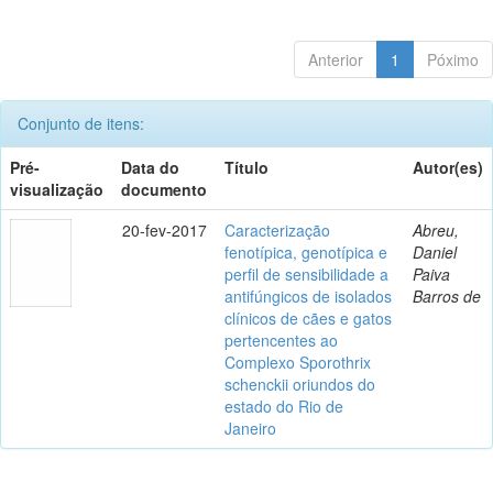
Anterior
1
Póximo
Conjunto de itens:
Pré-
Data do
Título
Autor(es)
visualização
documento
20-fev-2017
Caracterização
Abreu,
fenotípica, genotípica e
Daniel
perfil de sensibilidade a
Paiva
antifúngicos de isolados
Barros de
clínicos de cães e gatos
pertencentes ao
Complexo Sporothrix
schenckii oriundos do
estado do Rio de
Janeiro