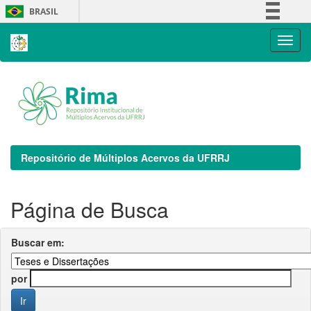
Skip
BRASIL
navigation
Simplifique!
Comunica BR
Participe
Acesso à informação
Legislação
Canais
Repositório de Múltiplos Acervos da UFRRJ
Página de Busca
Buscar em:
por