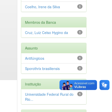
Coelho, Irene da Silva
1
Membros da Banca
Cruz, Luiz Celso Hygino da
1
Assunto
Antifúngicos
1
Sporothrix brasiliensis
1
Instituição
Universidade Federal Rural do
1
Rio...