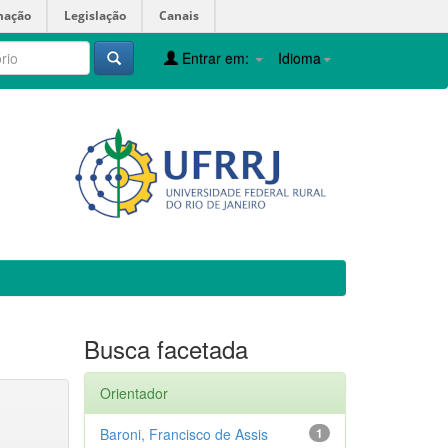
mação
Legislação
Canais
Entrar em:
Idioma
Busca facetada
Orientador
Baroni, Francisco de Assis
1