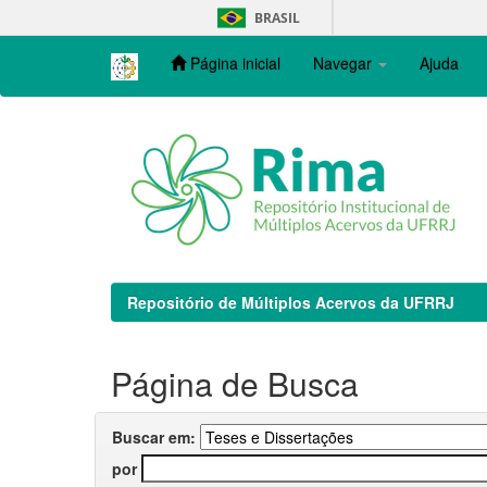
Skip
BRASIL
navigation
Página inicial
Navegar
Ajuda
Repositório de Múltiplos Acervos da UFRRJ
Página de Busca
Buscar em:
por