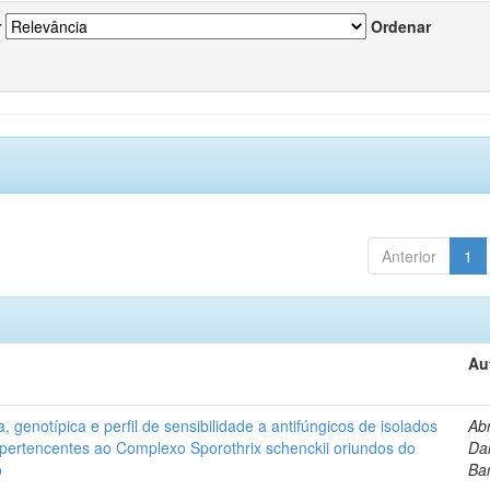
r
Ordenar
Anterior
1
Au
, genotípica e perfil de sensibilidade a antifúngicos de isolados
Ab
s pertencentes ao Complexo Sporothrix schenckii oriundos do
Dan
o
Ba