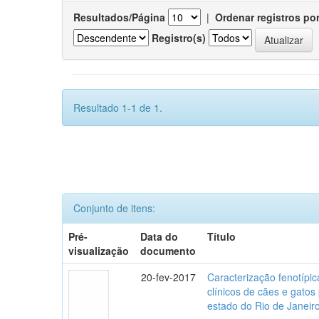
Resultados/Página
|
Ordenar registros po
Registro(s)
Resultado 1-1 de 1.
Conjunto de itens:
Pré-
Data do
Título
visualização
documento
20-fev-2017
Caracterização fenotípica
clínicos de cães e gato
estado do Rio de Janeir