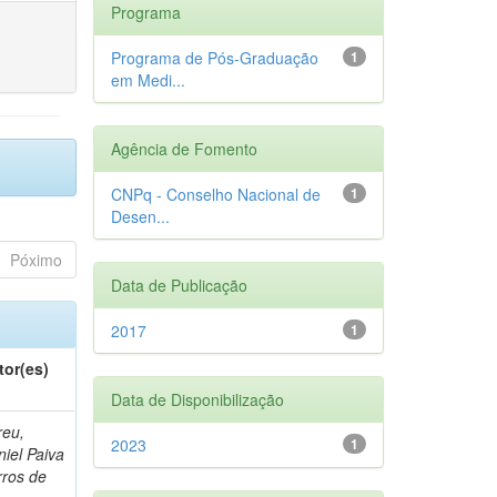
Programa
Programa de Pós-Graduação
1
em Medi...
Agência de Fomento
CNPq - Conselho Nacional de
1
Desen...
Póximo
Data de Publicação
2017
1
tor(es)
Data de Disponibilização
reu,
2023
1
iel Paiva
rros de