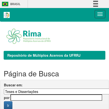
Skip
BRASIL
navigation
Simplifique!
Comunica BR
Participe
Acesso à informação
Legislação
Canais
Repositório de Múltiplos Acervos da UFRRJ
Página de Busca
Buscar em:
por