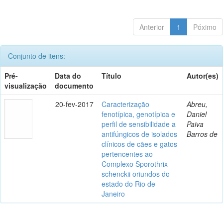
Anterior
1
Póximo
Conjunto de itens:
Pré-
Data do
Título
Autor(es)
visualização
documento
20-fev-2017
Caracterização
Abreu,
fenotípica, genotípica e
Daniel
perfil de sensibilidade a
Paiva
antifúngicos de isolados
Barros de
clínicos de cães e gatos
pertencentes ao
Complexo Sporothrix
schenckii oriundos do
estado do Rio de
Janeiro