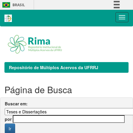
Skip
BRASIL
navigation
Simplifique!
Comunica BR
Participe
Acesso à informação
Legislação
Canais
Repositório de Múltiplos Acervos da UFRRJ
Página de Busca
Buscar em:
por