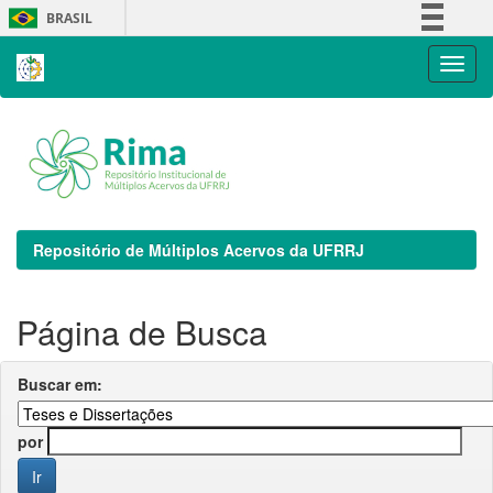
Skip
BRASIL
navigation
Simplifique!
Comunica BR
Participe
Acesso à informação
Legislação
Canais
Repositório de Múltiplos Acervos da UFRRJ
Página de Busca
Buscar em:
por