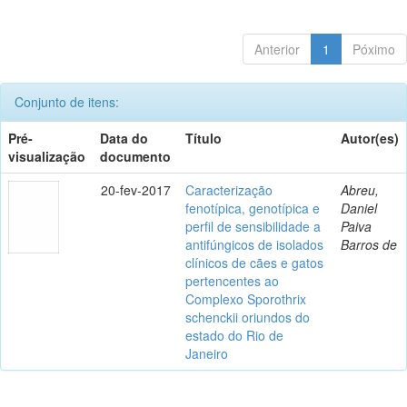
Anterior
1
Póximo
Conjunto de itens:
Pré-
Data do
Título
Autor(es)
visualização
documento
20-fev-2017
Caracterização
Abreu,
fenotípica, genotípica e
Daniel
perfil de sensibilidade a
Paiva
antifúngicos de isolados
Barros de
clínicos de cães e gatos
pertencentes ao
Complexo Sporothrix
schenckii oriundos do
estado do Rio de
Janeiro