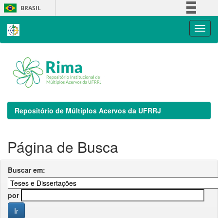
Skip
BRASIL
navigation
Simplifique!
Comunica BR
Participe
Acesso à informação
Legislação
Canais
Repositório de Múltiplos Acervos da UFRRJ
Página de Busca
Buscar em:
por