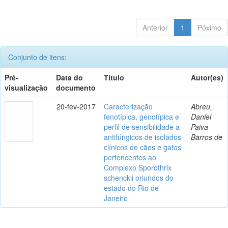
Anterior
1
Póximo
Conjunto de itens:
Pré-
Data do
Título
Autor(es)
visualização
documento
20-fev-2017
Caracterização
Abreu,
fenotípica, genotípica e
Daniel
perfil de sensibilidade a
Paiva
antifúngicos de isolados
Barros de
clínicos de cães e gatos
pertencentes ao
Complexo Sporothrix
schenckii oriundos do
estado do Rio de
Janeiro