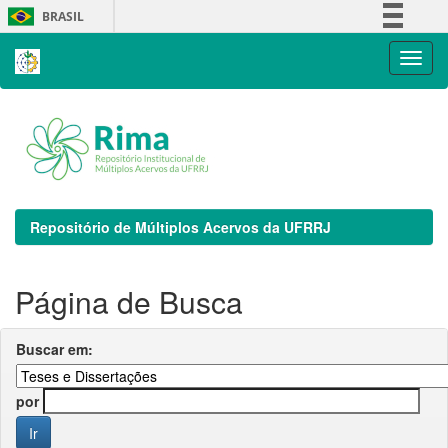
Skip
BRASIL
navigation
Simplifique!
Comunica BR
Participe
Acesso à informação
Legislação
Canais
Repositório de Múltiplos Acervos da UFRRJ
Página de Busca
Buscar em:
por