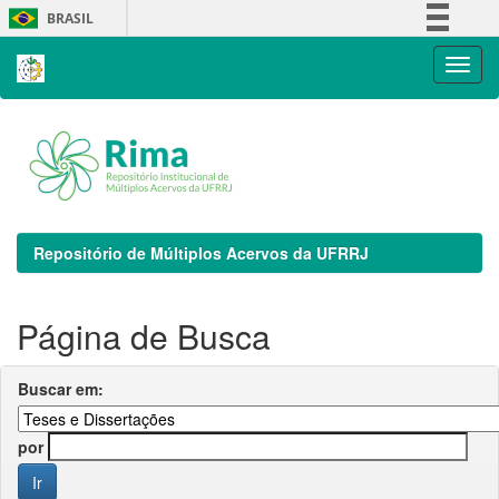
Skip
BRASIL
navigation
Simplifique!
Comunica BR
Participe
Acesso à informação
Legislação
Canais
Repositório de Múltiplos Acervos da UFRRJ
Página de Busca
Buscar em:
por