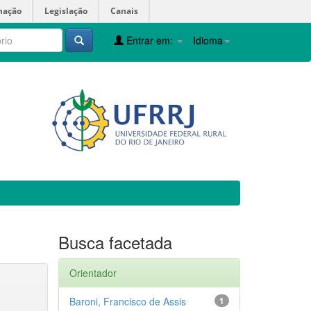
mação
Legislação
Canais
Entrar em:
Idioma
Busca facetada
Orientador
Baroni, Francisco de Assis
1