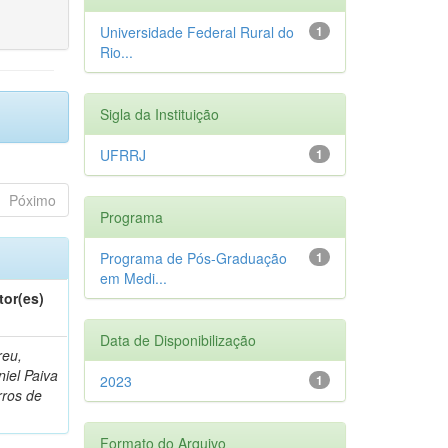
Universidade Federal Rural do
1
Rio...
Sigla da Instituição
UFRRJ
1
Póximo
Programa
Programa de Pós-Graduação
1
em Medi...
tor(es)
Data de Disponibilização
reu,
iel Paiva
2023
1
rros de
Formato do Arquivo