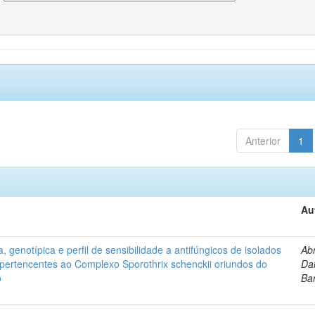
Anterior
1
Au
, genotípica e perfil de sensibilidade a antifúngicos de isolados
Ab
s pertencentes ao Complexo Sporothrix schenckii oriundos do
Dan
o
Ba