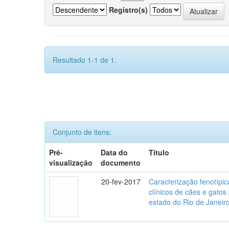
Registro(s)
Resultado 1-1 de 1.
Conjunto de itens:
Pré-
Data do
Título
visualização
documento
20-fev-2017
Caracterização fenotípica
clínicos de cães e gato
estado do Rio de Janeir