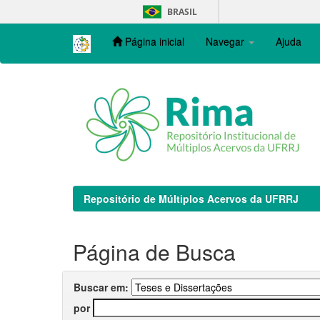
Skip
BRASIL
navigation
Página inicial
Navegar
Ajuda
Repositório de Múltiplos Acervos da UFRRJ
Página de Busca
Buscar em:
por