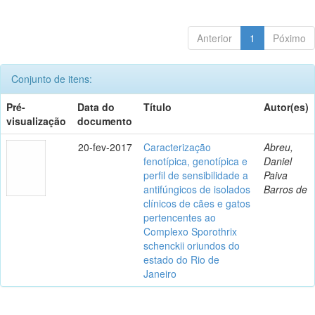
Anterior
1
Póximo
Conjunto de itens:
Pré-
Data do
Título
Autor(es)
visualização
documento
20-fev-2017
Caracterização
Abreu,
fenotípica, genotípica e
Daniel
perfil de sensibilidade a
Paiva
antifúngicos de isolados
Barros de
clínicos de cães e gatos
pertencentes ao
Complexo Sporothrix
schenckii oriundos do
estado do Rio de
Janeiro