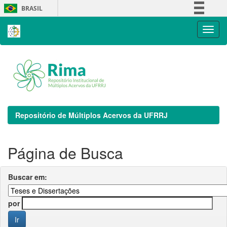
Skip
BRASIL
navigation
Simplifique!
Comunica BR
Participe
Acesso à informação
Legislação
Canais
Repositório de Múltiplos Acervos da UFRRJ
Página de Busca
Buscar em:
por