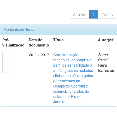
Anterior
1
Póximo
Conjunto de itens:
Pré-
Data do
Título
Autor(es)
visualização
documento
20-fev-2017
Caracterização
Abreu,
fenotípica, genotípica e
Daniel
perfil de sensibilidade a
Paiva
antifúngicos de isolados
Barros de
clínicos de cães e gatos
pertencentes ao
Complexo Sporothrix
schenckii oriundos do
estado do Rio de
Janeiro