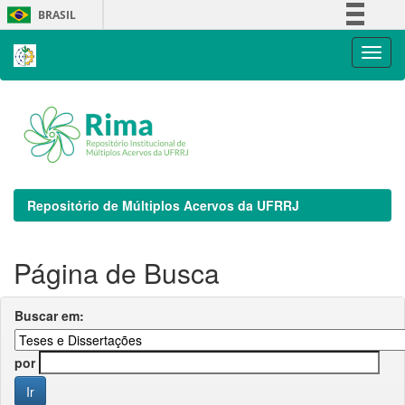
Skip
BRASIL
navigation
Simplifique!
Comunica BR
Participe
Acesso à informação
Legislação
Canais
Repositório de Múltiplos Acervos da UFRRJ
Página de Busca
Buscar em:
por