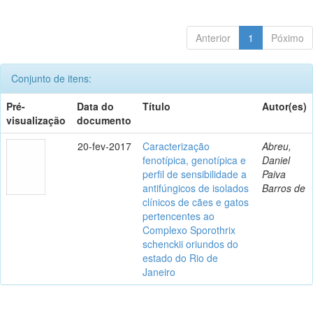
Anterior
1
Póximo
Conjunto de itens:
Pré-
Data do
Título
Autor(es)
visualização
documento
20-fev-2017
Caracterização
Abreu,
fenotípica, genotípica e
Daniel
perfil de sensibilidade a
Paiva
antifúngicos de isolados
Barros de
clínicos de cães e gatos
pertencentes ao
Complexo Sporothrix
schenckii oriundos do
estado do Rio de
Janeiro