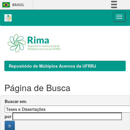
Skip
BRASIL
navigation
Simplifique!
Comunica BR
Participe
Acesso à informação
Legislação
Canais
Repositório de Múltiplos Acervos da UFRRJ
Página de Busca
Buscar em:
por