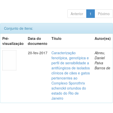
Anterior
1
Póximo
Conjunto de itens:
Pré-
Data do
Título
Autor(es)
visualização
documento
20-fev-2017
Caracterização
Abreu,
fenotípica, genotípica e
Daniel
perfil de sensibilidade a
Paiva
antifúngicos de isolados
Barros de
clínicos de cães e gatos
pertencentes ao
Complexo Sporothrix
schenckii oriundos do
estado do Rio de
Janeiro