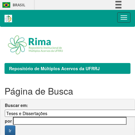
Skip
BRASIL
navigation
Simplifique!
Comunica BR
Participe
Acesso à informação
Legislação
Canais
Repositório de Múltiplos Acervos da UFRRJ
Página de Busca
Buscar em:
por