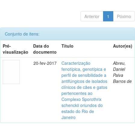
Anterior
1
Póximo
Conjunto de itens:
Pré-
Data do
Título
Autor(es)
visualização
documento
20-fev-2017
Caracterização
Abreu,
fenotípica, genotípica e
Daniel
perfil de sensibilidade a
Paiva
antifúngicos de isolados
Barros de
clínicos de cães e gatos
pertencentes ao
Complexo Sporothrix
schenckii oriundos do
estado do Rio de
Janeiro