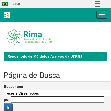
Skip
BRASIL
navigation
Simplifique!
Comunica BR
Participe
Acesso à informação
Legislação
Canais
Repositório de Múltiplos Acervos da UFRRJ
Página de Busca
Buscar em:
por