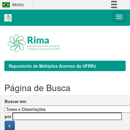
Skip
BRASIL
navigation
Simplifique!
Comunica BR
Participe
Acesso à informação
Legislação
Canais
Repositório de Múltiplos Acervos da UFRRJ
Página de Busca
Buscar em:
por