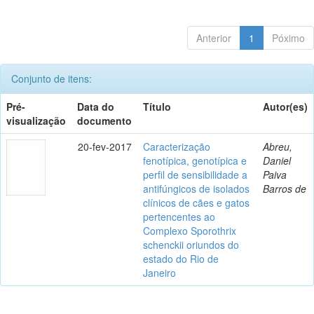
Anterior
1
Póximo
Conjunto de itens:
Pré-
Data do
Título
Autor(es)
visualização
documento
20-fev-2017
Caracterização
Abreu,
fenotípica, genotípica e
Daniel
perfil de sensibilidade a
Paiva
antifúngicos de isolados
Barros de
clínicos de cães e gatos
pertencentes ao
Complexo Sporothrix
schenckii oriundos do
estado do Rio de
Janeiro