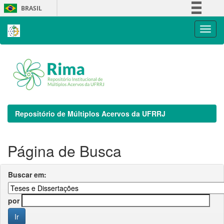
Skip
BRASIL
navigation
Simplifique!
Comunica BR
Participe
Acesso à informação
Legislação
Canais
Repositório de Múltiplos Acervos da UFRRJ
Página de Busca
Buscar em:
por