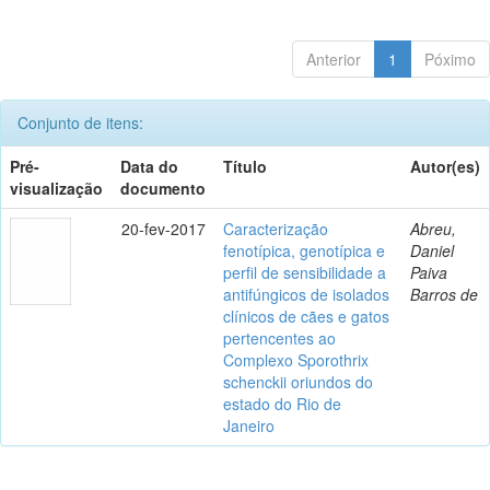
Anterior
1
Póximo
Conjunto de itens:
Pré-
Data do
Título
Autor(es)
visualização
documento
20-fev-2017
Caracterização
Abreu,
fenotípica, genotípica e
Daniel
perfil de sensibilidade a
Paiva
antifúngicos de isolados
Barros de
clínicos de cães e gatos
pertencentes ao
Complexo Sporothrix
schenckii oriundos do
estado do Rio de
Janeiro