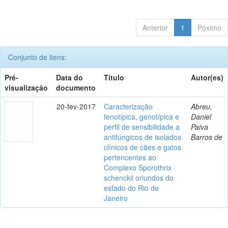
Anterior
1
Póximo
Conjunto de itens:
Pré-
Data do
Título
Autor(es)
visualização
documento
20-fev-2017
Caracterização
Abreu,
fenotípica, genotípica e
Daniel
perfil de sensibilidade a
Paiva
antifúngicos de isolados
Barros de
clínicos de cães e gatos
pertencentes ao
Complexo Sporothrix
schenckii oriundos do
estado do Rio de
Janeiro