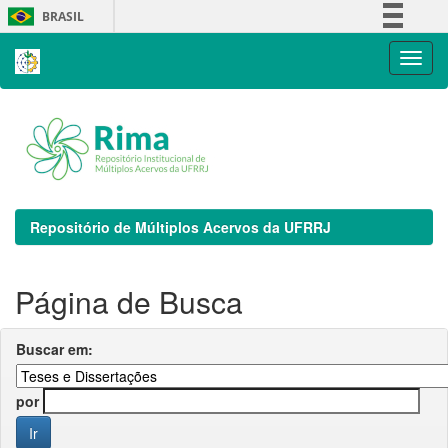
Skip
BRASIL
navigation
Simplifique!
Comunica BR
Participe
Acesso à informação
Legislação
Canais
Repositório de Múltiplos Acervos da UFRRJ
Página de Busca
Buscar em:
por