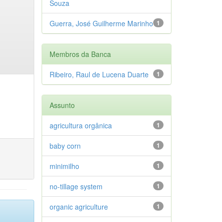
Souza
Guerra, José Guilherme Marinho
1
Membros da Banca
Ribeiro, Raul de Lucena Duarte
1
Assunto
agricultura orgânica
1
baby corn
1
minimilho
1
no-tillage system
1
organic agriculture
1