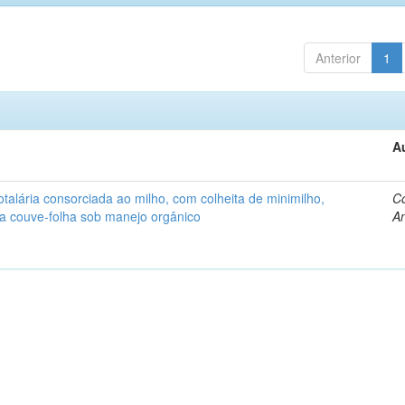
Anterior
1
A
alária consorciada ao milho, com colheita de minimilho,
Co
 a couve-folha sob manejo orgânico
An