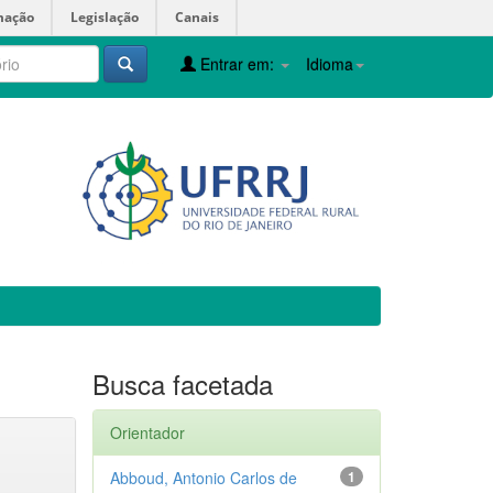
mação
Legislação
Canais
Entrar em:
Idioma
Busca facetada
Orientador
Abboud, Antonio Carlos de
1