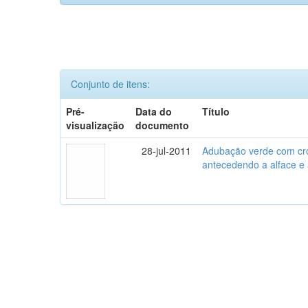
Conjunto de itens:
Pré-
Data do
Título
visualização
documento
28-jul-2011
Adubação verde com crot
antecedendo a alface e