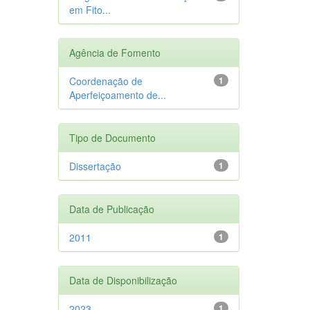
em Fito...
Agência de Fomento
Coordenação de
1
Aperfeiçoamento de...
Tipo de Documento
Dissertação
1
Data de Publicação
2011
1
Data de Disponibilização
2023
1