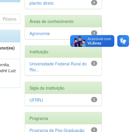
plantio direto
1
Póximo
Áreas de conhecimento
Agronomia
1
utor(es)
Instituição
Universidade Federal Rural do
1
rrêa,
Rio...
dré Luiz
Sigla da Instituição
UFRRJ
1
Programa
Programa de Pós-Graduação
1