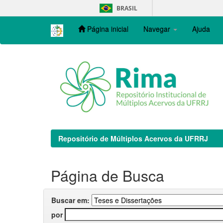
Skip
BRASIL
navigation
Página inicial
Navegar
Ajuda
Repositório de Múltiplos Acervos da UFRRJ
Página de Busca
Buscar em:
por