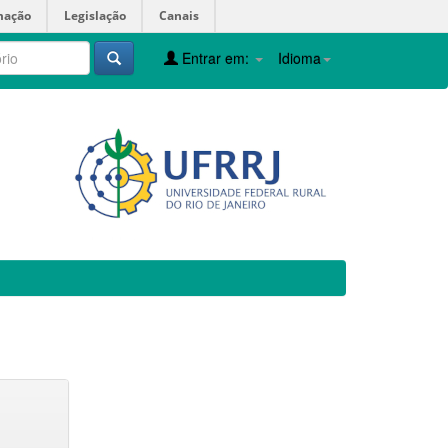
mação
Legislação
Canais
Entrar em:
Idioma