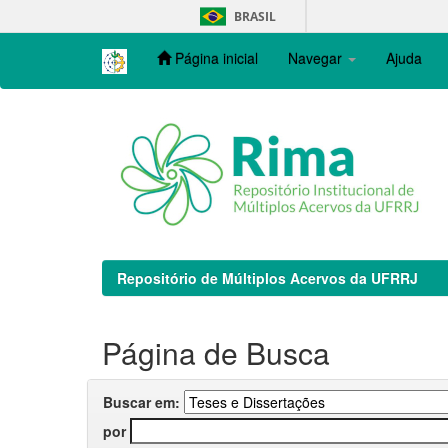
Skip
BRASIL
navigation
Página inicial
Navegar
Ajuda
Repositório de Múltiplos Acervos da UFRRJ
Página de Busca
Buscar em:
por