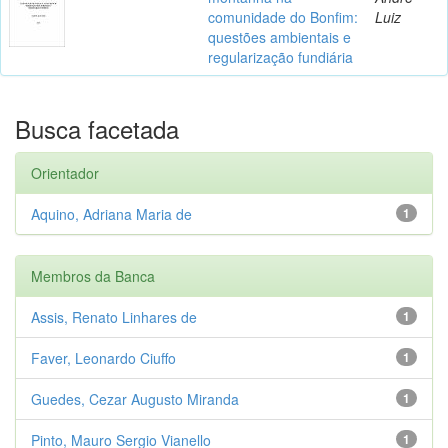
comunidade do Bonfim:
Luiz
questões ambientais e
regularização fundiária
Busca facetada
Orientador
Aquino, Adriana Maria de
1
Membros da Banca
Assis, Renato Linhares de
1
Faver, Leonardo Ciuffo
1
Guedes, Cezar Augusto Miranda
1
Pinto, Mauro Sergio Vianello
1