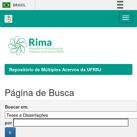
Skip
BRASIL
navigation
Simplifique!
Comunica BR
Participe
Acesso à informação
Legislação
Canais
Repositório de Múltiplos Acervos da UFRRJ
Página de Busca
Buscar em:
por