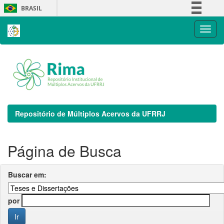
Skip
BRASIL
navigation
Simplifique!
Comunica BR
Participe
Acesso à informação
Legislação
Canais
Repositório de Múltiplos Acervos da UFRRJ
Página de Busca
Buscar em:
por