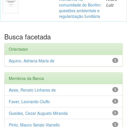
comunidade do Bonfim:
Luiz
questões ambientais e
regularização fundiária
Busca facetada
Orientador
Aquino, Adriana Maria de
1
Membros da Banca
Assis, Renato Linhares de
1
Faver, Leonardo Ciuffo
1
Guedes, Cezar Augusto Miranda
1
Pinto, Mauro Sergio Vianello
1