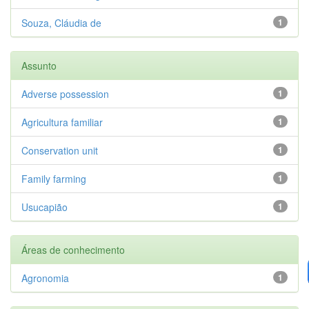
Souza, Cláudia de
1
Assunto
Adverse possession
1
Agricultura familiar
1
Conservation unit
1
Family farming
1
Usucapião
1
Áreas de conhecimento
Agronomia
1