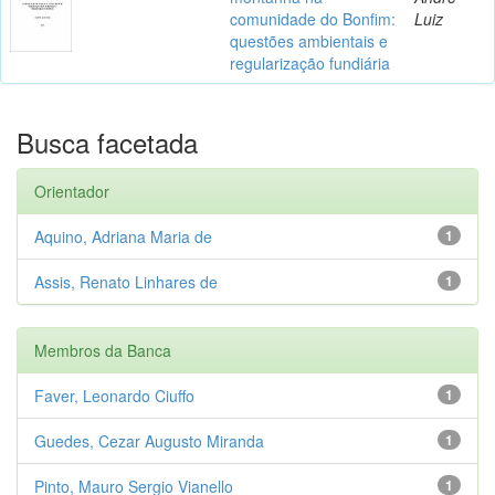
comunidade do Bonfim:
Luiz
questões ambientais e
regularização fundiária
Busca facetada
Orientador
Aquino, Adriana Maria de
1
Assis, Renato Linhares de
1
Membros da Banca
Faver, Leonardo Ciuffo
1
Guedes, Cezar Augusto Miranda
1
Pinto, Mauro Sergio Vianello
1