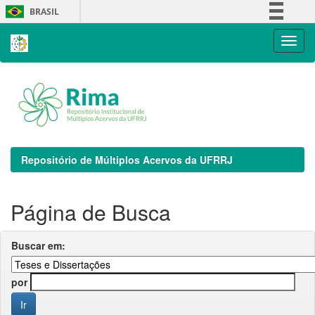
Skip
BRASIL
navigation
Simplifique!
Comunica BR
Participe
Acesso à informação
Legislação
Canais
Repositório de Múltiplos Acervos da UFRRJ
Página de Busca
Buscar em:
por