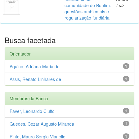
comunidade do Bonfim:
Luiz
questões ambientais e
regularização fundiária
Busca facetada
Orientador
Aquino, Adriana Maria de
1
Assis, Renato Linhares de
1
Membros da Banca
Faver, Leonardo Ciuffo
1
Guedes, Cezar Augusto Miranda
1
Pinto, Mauro Sergio Vianello
1