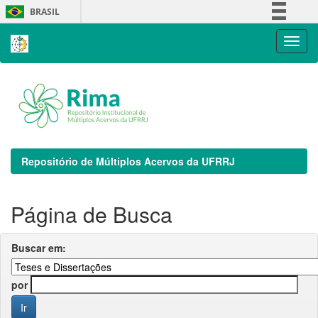
Skip
BRASIL
navigation
Simplifique!
Comunica BR
Participe
Acesso à informação
Legislação
Canais
Repositório de Múltiplos Acervos da UFRRJ
Página de Busca
Buscar em:
por