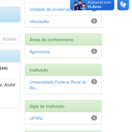
Unidade de conservação
1
Usucapião
1
Póximo
Áreas de conhecimento
Agronomia
1
(es)
Instituição
Universidade Federal Rural do
1
a, André
Rio...
Sigla da Instituição
UFRRJ
1