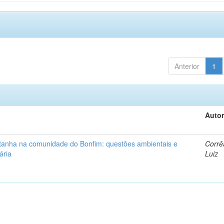
Anterior
1
Autor
ntanha na comunidade do Bonfim: questões ambientais e
Corrê
ária
Luiz