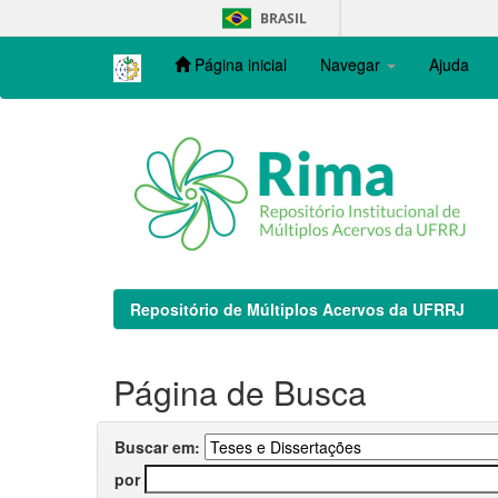
Skip
BRASIL
navigation
Página inicial
Navegar
Ajuda
Repositório de Múltiplos Acervos da UFRRJ
Página de Busca
Buscar em:
por