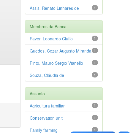
Assis, Renato Linhares de
1
Membros da Banca
Faver, Leonardo Ciuffo
1
Guedes, Cezar Augusto Miranda
1
Pinto, Mauro Sergio Vianello
1
Souza, Cláudia de
1
Assunto
Agricultura familiar
1
Conservation unit
1
Family farming
1