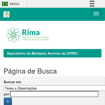
Skip
BRASIL
navigation
Simplifique!
Comunica BR
Participe
Acesso à informação
Legislação
Canais
Repositório de Múltiplos Acervos da UFRRJ
Página de Busca
Buscar em:
por