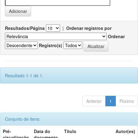
Resultados/Página
|
Ordenar registros por
Ordenar
Registro(s)
Resultado 1-1 de 1.
Anterior
1
Póximo
Conjunto de itens:
Pré-
Data do
Título
Autor(es)
visualização
documento