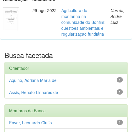
29-ago-2022
Agricultura de
Corrêa,
montanha na
André
comunidade do Bonfim:
Luiz
questões ambientais e
regularização fundiária
Busca facetada
Orientador
Aquino, Adriana Maria de
1
Assis, Renato Linhares de
1
Membros da Banca
Faver, Leonardo Ciuffo
1