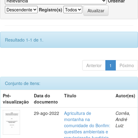
Ordenar
Registro(s)
Resultado 1-1 de 1.
Anterior
1
Póximo
Conjunto de itens:
Pré-
Data do
Título
Autor(es)
visualização
documento
29-ago-2022
Agricultura de
Corrêa,
montanha na
André
comunidade do Bonfim:
Luiz
questões ambientais e
regularização fundiária