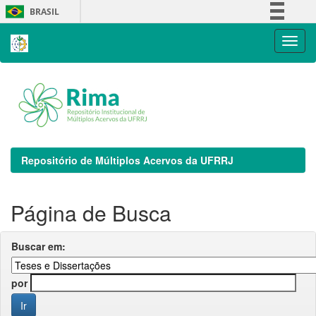
Skip
BRASIL
navigation
Simplifique!
Comunica BR
Participe
Acesso à informação
Legislação
Canais
Repositório de Múltiplos Acervos da UFRRJ
Página de Busca
Buscar em:
por