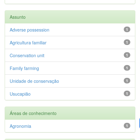
Assunto
Adverse possession
1
Agricultura familiar
1
Conservation unit
1
Family farming
1
Unidade de conservação
1
Usucapião
1
Áreas de conhecimento
Agronomia
1