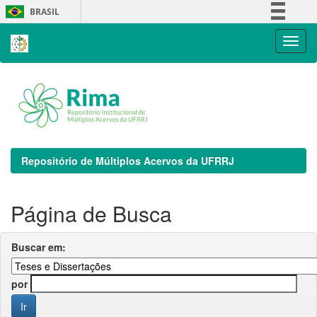
Skip
BRASIL
navigation
Simplifique!
Comunica BR
Participe
Acesso à informação
Legislação
Canais
Repositório de Múltiplos Acervos da UFRRJ
Página de Busca
Buscar em:
por