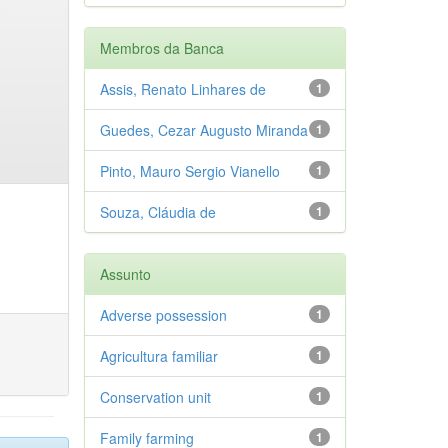
Membros da Banca
Assis, Renato Linhares de
1
Guedes, Cezar Augusto Miranda
1
Pinto, Mauro Sergio Vianello
1
Souza, Cláudia de
1
Assunto
Adverse possession
1
Agricultura familiar
1
Conservation unit
1
Family farming
1