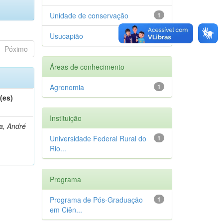
Unidade de conservação
1
Usucapião
1
Póximo
Áreas de conhecimento
Agronomia
1
(es)
Instituição
a, André
Universidade Federal Rural do
1
Rio...
Programa
Programa de Pós-Graduação
1
em Ciên...