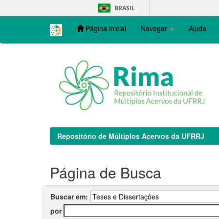
Skip
BRASIL
navigation
Página inicial
Navegar
Ajuda
Repositório de Múltiplos Acervos da UFRRJ
Página de Busca
Buscar em:
por