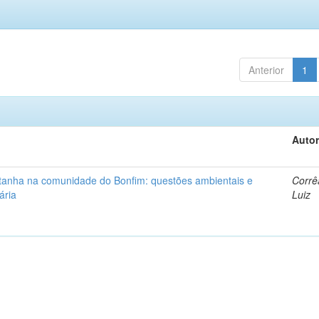
Anterior
1
Autor
ntanha na comunidade do Bonfim: questões ambientais e
Corrê
ária
Luiz