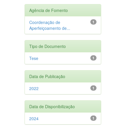
Agência de Fomento
Coordenação de
1
Aperfeiçoamento de...
Tipo de Documento
Tese
1
Data de Publicação
2022
1
Data de Disponibilização
2024
1