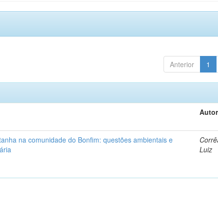
Anterior
1
Autor
ntanha na comunidade do Bonfim: questões ambientais e
Corrê
ária
Luiz