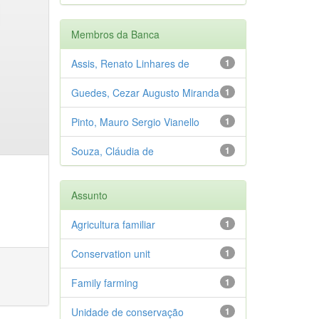
Membros da Banca
Assis, Renato Linhares de
1
Guedes, Cezar Augusto Miranda
1
Pinto, Mauro Sergio Vianello
1
Souza, Cláudia de
1
Assunto
Agricultura familiar
1
Conservation unit
1
Family farming
1
Unidade de conservação
1