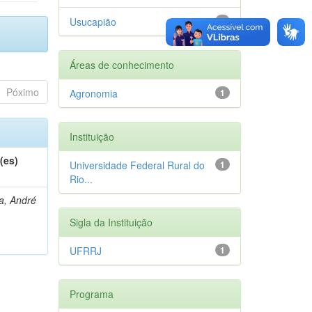
Usucapião
1
Áreas de conhecimento
Póximo
Agronomia
1
Instituição
(es)
Universidade Federal Rural do
1
Rio...
a, André
Sigla da Instituição
UFRRJ
1
Programa