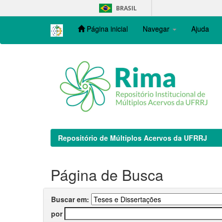
Skip
BRASIL
navigation
Página inicial
Navegar
Ajuda
Repositório de Múltiplos Acervos da UFRRJ
Página de Busca
Buscar em:
por