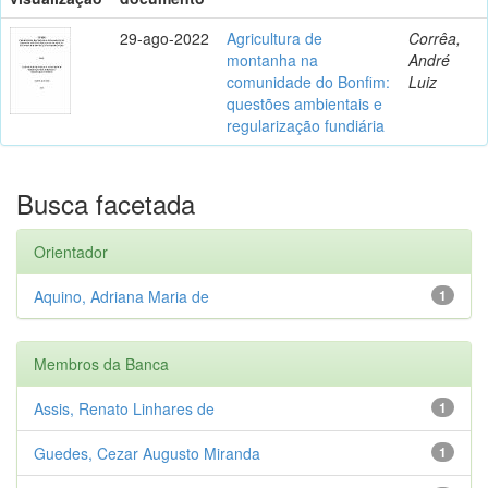
29-ago-2022
Agricultura de
Corrêa,
montanha na
André
comunidade do Bonfim:
Luiz
questões ambientais e
regularização fundiária
Busca facetada
Orientador
Aquino, Adriana Maria de
1
Membros da Banca
Assis, Renato Linhares de
1
Guedes, Cezar Augusto Miranda
1