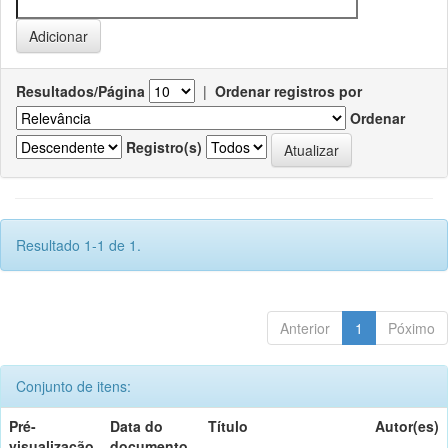
Resultados/Página
|
Ordenar registros por
Ordenar
Registro(s)
Resultado 1-1 de 1.
Anterior
1
Póximo
Conjunto de itens:
Pré-
Data do
Título
Autor(es)
visualização
documento