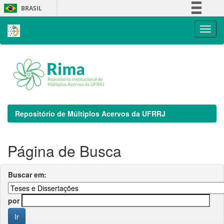
Skip
BRASIL
navigation
Simplifique!
Comunica BR
Participe
Acesso à informação
Legislação
Canais
Repositório de Múltiplos Acervos da UFRRJ
Página de Busca
Buscar em:
por