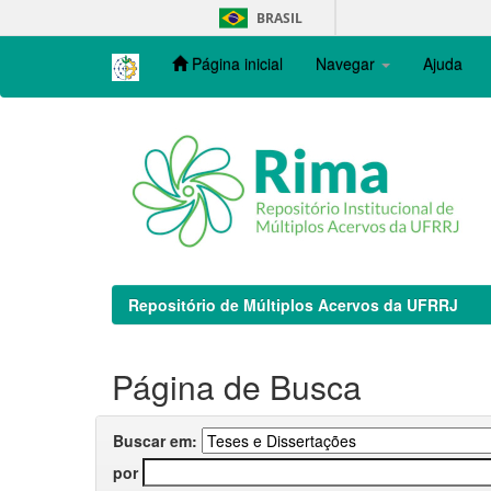
Skip
BRASIL
navigation
Página inicial
Navegar
Ajuda
Repositório de Múltiplos Acervos da UFRRJ
Página de Busca
Buscar em:
por