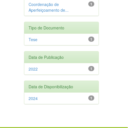
Coordenação de
1
Aperfeiçoamento de...
Tipo de Documento
Tese
1
Data de Publicação
2022
1
Data de Disponibilização
2024
1