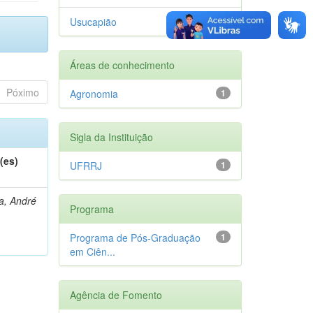
Usucapião
1
Áreas de conhecimento
Póximo
Agronomia
1
Sigla da Instituição
(es)
UFRRJ
1
a, André
Programa
Programa de Pós-Graduação
1
em Ciên...
Agência de Fomento