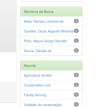
Membros da Banca
Assis, Renato Linhares de
1
Guedes, Cezar Augusto Miranda
1
Pinto, Mauro Sergio Vianello
1
Souza, Cláudia de
1
Assunto
Agricultura familiar
1
Conservation unit
1
Family farming
1
Unidade de conservação
1