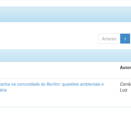
Anterior
1
Autor
ntanha na comunidade do Bonfim: questões ambientais e
Corrê
ária
Luiz