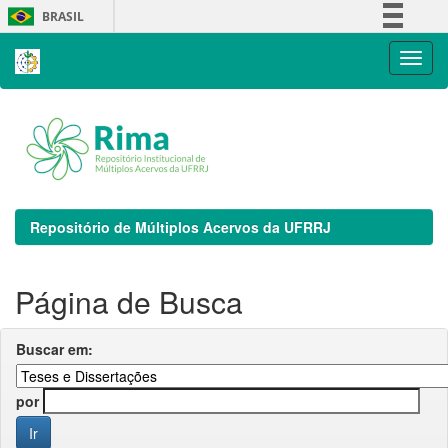
Skip
BRASIL
navigation
Simplifique!
Comunica BR
Participe
Acesso à informação
Legislação
Canais
Repositório de Múltiplos Acervos da UFRRJ
Página de Busca
Buscar em:
por