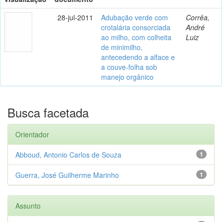
28-jul-2011
Adubação verde com
Corrêa,
crotalária consorciada
André
ao milho, com colheita
Luiz
de minimilho,
antecedendo a alface e
a couve-folha sob
manejo orgânico
Busca facetada
Orientador
Abboud, Antonio Carlos de Souza
1
Guerra, José Guilherme Marinho
1
Assunto