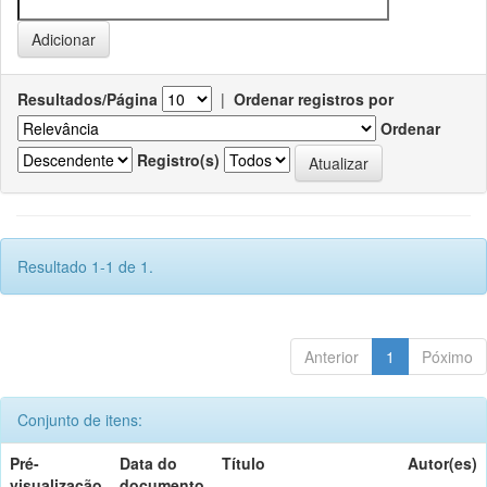
Resultados/Página
|
Ordenar registros por
Ordenar
Registro(s)
Resultado 1-1 de 1.
Anterior
1
Póximo
Conjunto de itens:
Pré-
Data do
Título
Autor(es)
visualização
documento