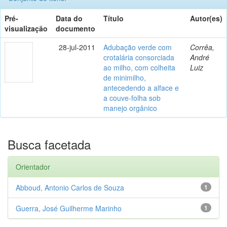
Pré-
Data do
Título
Autor(es)
visualização
documento
28-jul-2011
Adubação verde com
Corrêa,
crotalária consorciada
André
ao milho, com colheita
Luiz
de minimilho,
antecedendo a alface e
a couve-folha sob
manejo orgânico
Busca facetada
Orientador
Abboud, Antonio Carlos de Souza
1
Guerra, José Guilherme Marinho
1