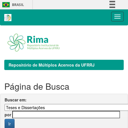
Skip
BRASIL
navigation
Simplifique!
Comunica BR
Participe
Acesso à informação
Legislação
Canais
Repositório de Múltiplos Acervos da UFRRJ
Página de Busca
Buscar em:
por