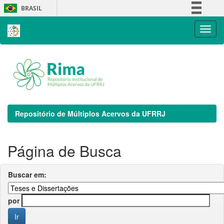
Skip
BRASIL
navigation
Simplifique!
Comunica BR
Participe
Acesso à informação
Legislação
Canais
Repositório de Múltiplos Acervos da UFRRJ
Página de Busca
Buscar em:
por