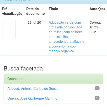
Pré-
Data do
Título
Autor(es)
visualização
documento
28-jul-2011
Adubação verde com
Corrêa,
crotalária consorciada
André
ao milho, com colheita
Luiz
de minimilho,
antecedendo a alface e
a couve-folha sob
manejo orgânico
Busca facetada
Orientador
Abboud, Antonio Carlos de Souza
1
Guerra, José Guilherme Marinho
1