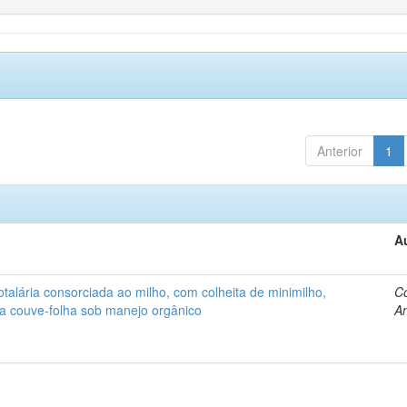
Anterior
1
A
alária consorciada ao milho, com colheita de minimilho,
Co
 a couve-folha sob manejo orgânico
An