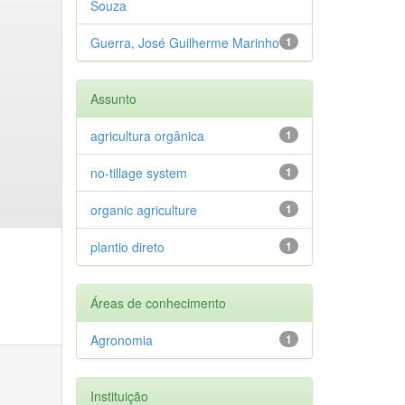
Souza
Guerra, José Guilherme Marinho
1
Assunto
agricultura orgânica
1
no-tillage system
1
organic agriculture
1
plantio direto
1
Áreas de conhecimento
Agronomia
1
Instituição