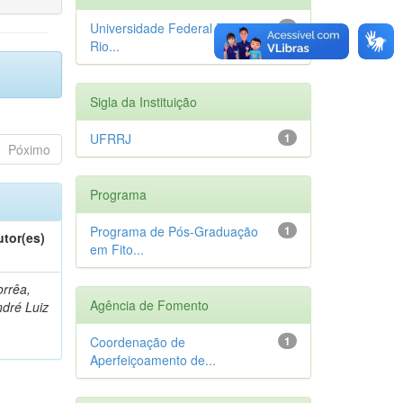
Universidade Federal Rural do
1
Rio...
Sigla da Instituição
UFRRJ
1
Póximo
Programa
Programa de Pós-Graduação
1
utor(es)
em Fito...
rrêa,
Agência de Fomento
dré Luiz
Coordenação de
1
Aperfeiçoamento de...