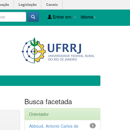
mação
Legislação
Canais
Entrar em:
Idioma
Busca facetada
Orientador
Abboud, Antonio Carlos de
1