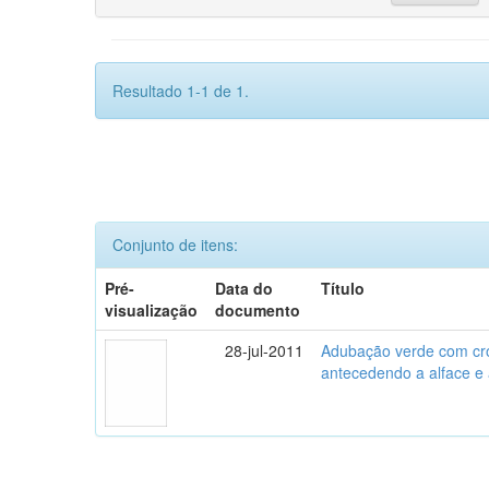
Resultado 1-1 de 1.
Conjunto de itens:
Pré-
Data do
Título
visualização
documento
28-jul-2011
Adubação verde com crot
antecedendo a alface e