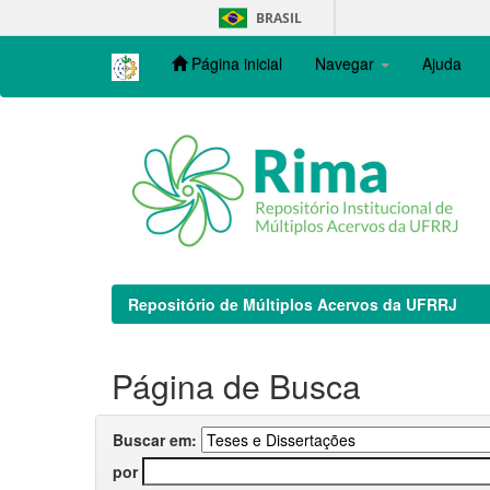
Skip
BRASIL
navigation
Página inicial
Navegar
Ajuda
Repositório de Múltiplos Acervos da UFRRJ
Página de Busca
Buscar em:
por