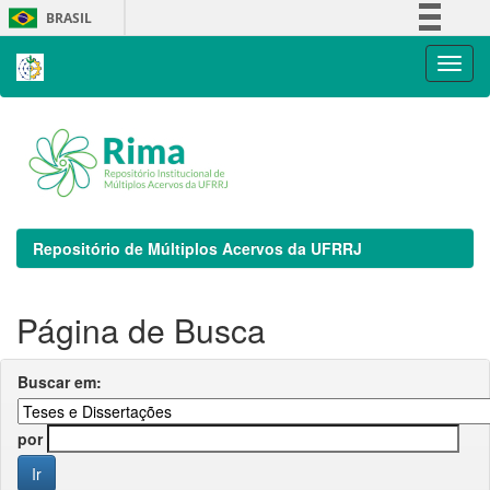
Skip
BRASIL
navigation
Simplifique!
Comunica BR
Participe
Acesso à informação
Legislação
Canais
Repositório de Múltiplos Acervos da UFRRJ
Página de Busca
Buscar em:
por