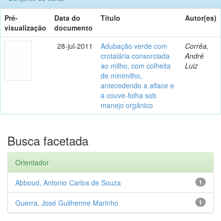
Pré-
Data do
Título
Autor(es)
visualização
documento
28-jul-2011
Adubação verde com
Corrêa,
crotalária consorciada
André
ao milho, com colheita
Luiz
de minimilho,
antecedendo a alface e
a couve-folha sob
manejo orgânico
Busca facetada
Orientador
Abboud, Antonio Carlos de Souza
1
Guerra, José Guilherme Marinho
1