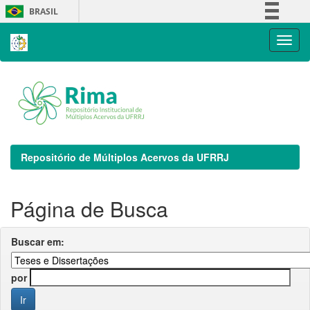
Skip
BRASIL
navigation
Simplifique!
Comunica BR
Participe
Acesso à informação
Legislação
Canais
Repositório de Múltiplos Acervos da UFRRJ
Página de Busca
Buscar em:
por