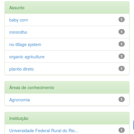
Assunto
baby corn
1
minimilho
1
no-tillage system
1
organic agriculture
1
plantio direto
1
Áreas de conhecimento
Agronomia
1
Instituição
Universidade Federal Rural do Rio...
1