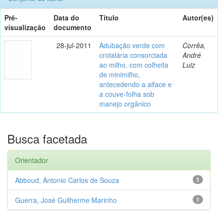
Pré-
Data do
Título
Autor(es)
visualização
documento
28-jul-2011
Adubação verde com
Corrêa,
crotalária consorciada
André
ao milho, com colheita
Luiz
de minimilho,
antecedendo a alface e
a couve-folha sob
manejo orgânico
Busca facetada
Orientador
Abboud, Antonio Carlos de Souza
1
Guerra, José Guilherme Marinho
1