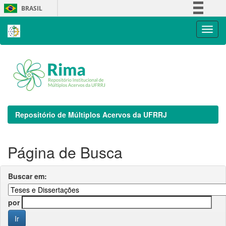
Skip
BRASIL
navigation
Simplifique!
Comunica BR
Participe
Acesso à informação
Legislação
Canais
Repositório de Múltiplos Acervos da UFRRJ
Página de Busca
Buscar em:
por