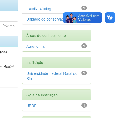
Family farming
1
Unidade de conservação
1
Póximo
Áreas de conhecimento
Agronomia
1
(es)
Instituição
a, André
Universidade Federal Rural do
1
Rio...
Sigla da Instituição
UFRRJ
1