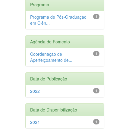
Programa
Programa de Pós-Graduação
1
em Ciên...
Agência de Fomento
Coordenação de
1
Aperfeiçoamento de...
Data de Publicação
2022
1
Data de Disponibilização
2024
1