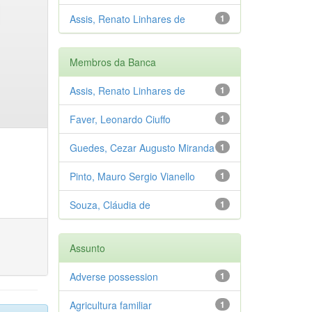
Assis, Renato Linhares de
1
Membros da Banca
Assis, Renato Linhares de
1
Faver, Leonardo Ciuffo
1
Guedes, Cezar Augusto Miranda
1
Pinto, Mauro Sergio Vianello
1
Souza, Cláudia de
1
Assunto
Adverse possession
1
Agricultura familiar
1