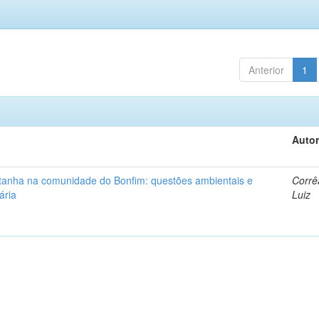
Anterior
1
Autor
ntanha na comunidade do Bonfim: questões ambientais e
Corrê
ária
Luiz