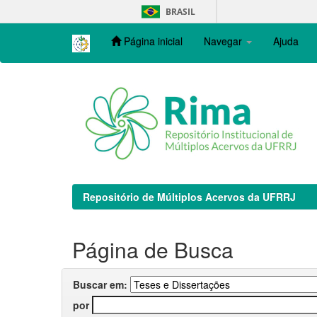
Skip
BRASIL
navigation
Página inicial
Navegar
Ajuda
Repositório de Múltiplos Acervos da UFRRJ
Página de Busca
Buscar em:
por