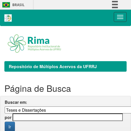
Skip
BRASIL
navigation
Simplifique!
Comunica BR
Participe
Acesso à informação
Legislação
Canais
Repositório de Múltiplos Acervos da UFRRJ
Página de Busca
Buscar em:
por