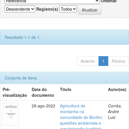
Ordenar
Registro(s)
Resultado 1-1 de 1.
Anterior
1
Póximo
Conjunto de itens:
Pré-
Data do
Título
Autor(es)
visualização
documento
29-ago-2022
Agricultura de
Corrêa,
montanha na
André
comunidade do Bonfim:
Luiz
questões ambientais e
regularização fundiária