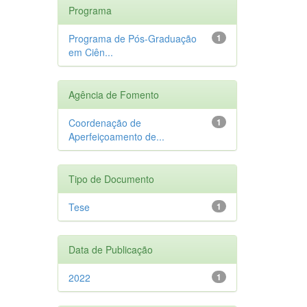
Programa
Programa de Pós-Graduação
1
em Ciên...
Agência de Fomento
Coordenação de
1
Aperfeiçoamento de...
Tipo de Documento
Tese
1
Data de Publicação
2022
1