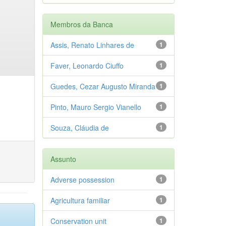
Membros da Banca
Assis, Renato Linhares de
1
Faver, Leonardo Ciuffo
1
Guedes, Cezar Augusto Miranda
1
Pinto, Mauro Sergio Vianello
1
Souza, Cláudia de
1
Assunto
Adverse possession
1
Agricultura familiar
1
Conservation unit
1