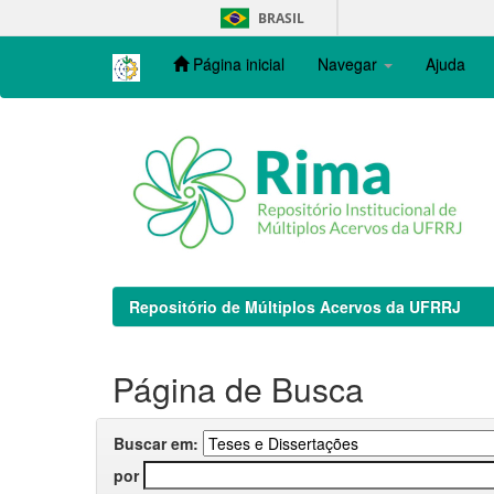
Skip
BRASIL
navigation
Página inicial
Navegar
Ajuda
Repositório de Múltiplos Acervos da UFRRJ
Página de Busca
Buscar em:
por