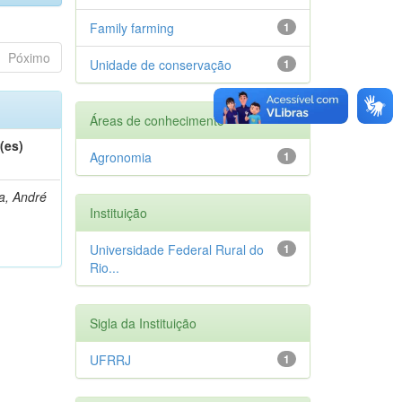
Family farming
1
Póximo
Unidade de conservação
1
Áreas de conhecimento
(es)
Agronomia
1
a, André
Instituição
Universidade Federal Rural do
1
Rio...
Sigla da Instituição
UFRRJ
1