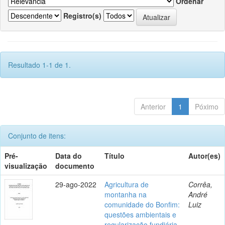
Ordenar
Registro(s)
Resultado 1-1 de 1.
Anterior
1
Póximo
Conjunto de itens:
Pré-
Data do
Título
Autor(es)
visualização
documento
29-ago-2022
Agricultura de
Corrêa,
montanha na
André
comunidade do Bonfim:
Luiz
questões ambientais e
regularização fundiária