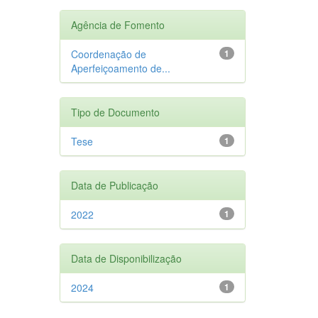
Agência de Fomento
Coordenação de
1
Aperfeiçoamento de...
Tipo de Documento
Tese
1
Data de Publicação
2022
1
Data de Disponibilização
2024
1