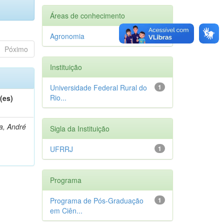
Áreas de conhecimento
Agronomia
1
Póximo
Instituição
Universidade Federal Rural do
1
Rio...
(es)
a, André
Sigla da Instituição
UFRRJ
1
Programa
Programa de Pós-Graduação
1
em Ciên...