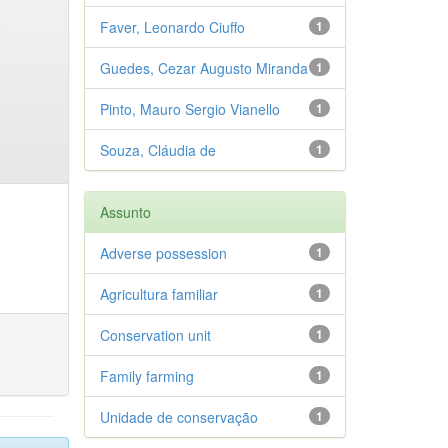
Faver, Leonardo Ciuffo
1
Guedes, Cezar Augusto Miranda
1
Pinto, Mauro Sergio Vianello
1
Souza, Cláudia de
1
Assunto
Adverse possession
1
Agricultura familiar
1
Conservation unit
1
Family farming
1
Unidade de conservação
1