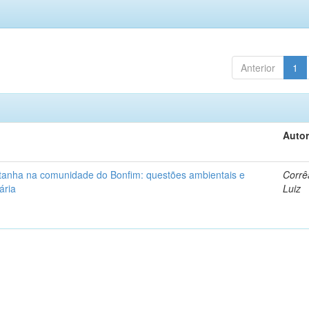
Anterior
1
Autor
ntanha na comunidade do Bonfim: questões ambientais e
Corrê
ária
Luiz