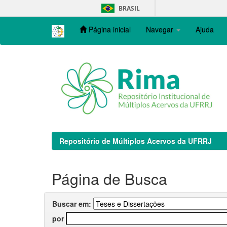
Skip
BRASIL
navigation
Página inicial
Navegar
Ajuda
Repositório de Múltiplos Acervos da UFRRJ
Página de Busca
Buscar em:
por