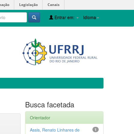
mação
Legislação
Canais
Entrar em:
Idioma
Busca facetada
Orientador
Assis, Renato Linhares de
1