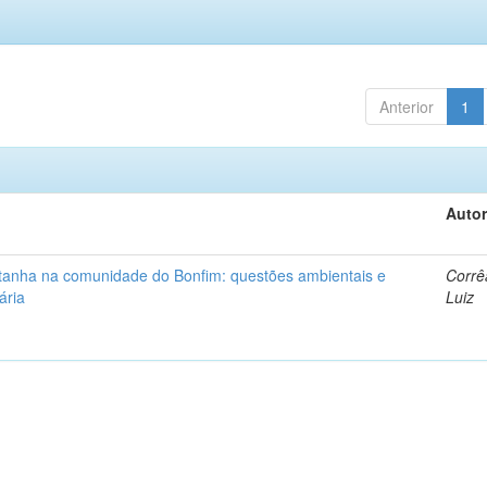
Anterior
1
Autor
ntanha na comunidade do Bonfim: questões ambientais e
Corrê
ária
Luiz