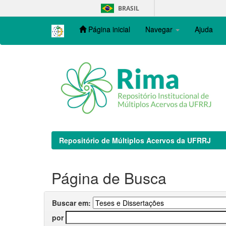
Skip
BRASIL
navigation
Página inicial
Navegar
Ajuda
Repositório de Múltiplos Acervos da UFRRJ
Página de Busca
Buscar em:
por