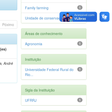
Family farming
1
Unidade de conservação
1
Póximo
Áreas de conhecimento
Agronomia
1
(es)
Instituição
a, André
Universidade Federal Rural do
1
Rio...
Sigla da Instituição
UFRRJ
1