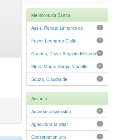
Membros da Banca
Assis, Renato Linhares de
1
Faver, Leonardo Ciuffo
1
Guedes, Cezar Augusto Miranda
1
Pinto, Mauro Sergio Vianello
1
Souza, Cláudia de
1
Assunto
Adverse possession
1
Agricultura familiar
1
Conservation unit
1