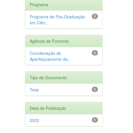
Programa
Programa de Pós-Graduação
1
em Ciên...
Agência de Fomento
Coordenação de
1
Aperfeiçoamento de...
Tipo de Documento
Tese
1
Data de Publicação
2022
1