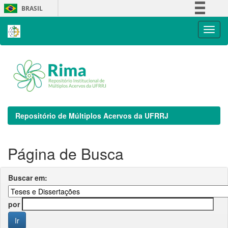
Skip
BRASIL
navigation
Simplifique!
Comunica BR
Participe
Acesso à informação
Legislação
Canais
Repositório de Múltiplos Acervos da UFRRJ
Página de Busca
Buscar em:
por