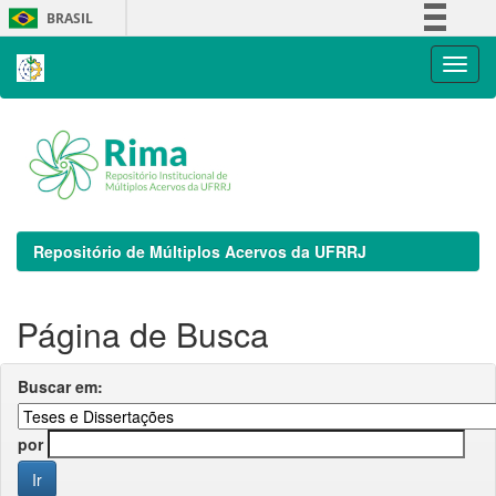
Skip
BRASIL
navigation
Simplifique!
Comunica BR
Participe
Acesso à informação
Legislação
Canais
Repositório de Múltiplos Acervos da UFRRJ
Página de Busca
Buscar em:
por