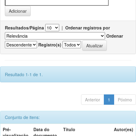
Resultados/Página
|
Ordenar registros por
Ordenar
Registro(s)
Resultado 1-1 de 1.
Anterior
1
Póximo
Conjunto de itens:
Pré-
Data do
Título
Autor(es)
visualização
documento