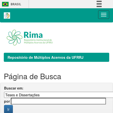
Skip
BRASIL
navigation
Simplifique!
Comunica BR
Participe
Acesso à informação
Legislação
Canais
Repositório de Múltiplos Acervos da UFRRJ
Página de Busca
Buscar em:
por