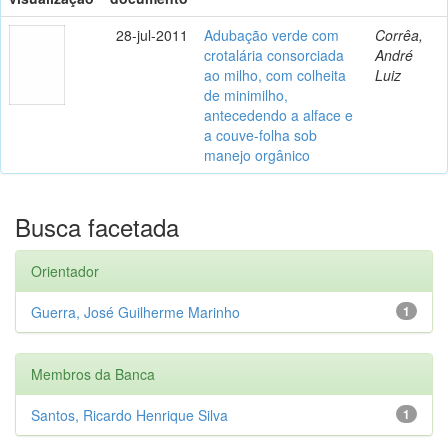
28-jul-2011
Adubação verde com
Corrêa,
crotalária consorciada
André
ao milho, com colheita
Luiz
de minimilho,
antecedendo a alface e
a couve-folha sob
manejo orgânico
Busca facetada
Orientador
Guerra, José Guilherme Marinho
1
Membros da Banca
Santos, Ricardo Henrique Silva
1