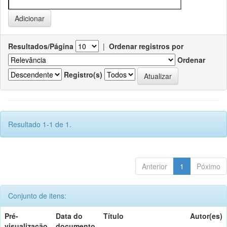
Resultados/Página
|
Ordenar registros por
Ordenar
Registro(s)
Resultado 1-1 de 1.
Anterior
1
Póximo
Conjunto de itens:
Pré-
Data do
Título
Autor(es)
visualização
documento